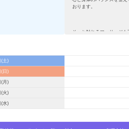
おります。
そっと触れるマッサージも
ここに来てよかったと感じ
す。
(土)
いつでもリセットできる場
いただけたらと思っていま
(日)
(月)
(火)
ぜひ、お会いできるのを楽
(水)