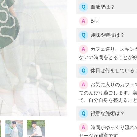
Q
血液型は？
A
B型
Q
趣味や特技は？
A
カフェ巡り、スキン
ケアの時間をとることが
Q
休日は何をしている
A
お気に入りのカフェ
てのんびり過ごします。
て、自分自身を整えるこ
Q
得意な施術は？
A
時間がゆっくり流れ
サージが得意です。