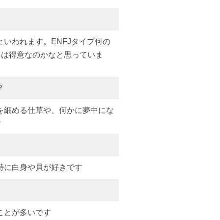
いわれます。ENFJタイプ何の
とは得意なのかなと思っていま
？
を細める仕草や、何かに夢中にな
す
特に白身や貝が好きです
ことが多いです