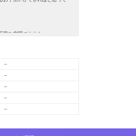
丁寧な空間づくりも
ていただけるような時間にしま
--
所として「ゆき」に会いに来て
す。
--
--
--
しみにしています。
--