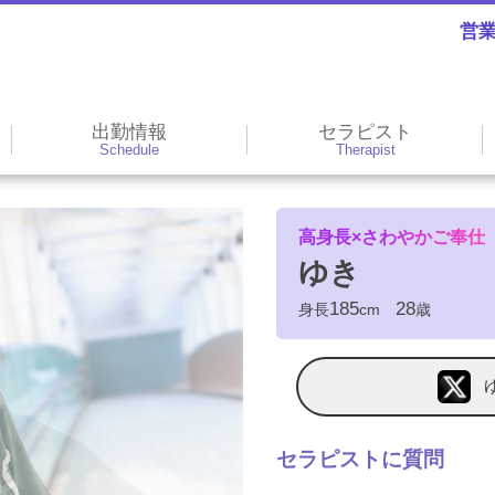
営
出勤情報
セラピスト
Schedule
Therapist
高身長×さわやかご奉仕
ゆき
185
28
身長
cm
歳
セラピストに質問